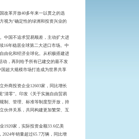
国改革开放40多年来一以贯之的选
方视为“确定性的绿洲和投资兴业的
。中国不追求贸易顺差，主动扩大进
连续16年稳居全球第二大进口市场。中
自由化和经济全球化。从积极搭建进
列活动，再到给予所有已建交的最不发
中国超大规模市场打造成为世界共享
外商投资企业12603家，同比增长
实现“清零”。印发《关于实施自由贸易
规制、管理、标准等制度型开放，持
立伙伴关系，共同构建更加繁荣、互
920家，实际投资金额33.6亿美
24年销量超过65.7万辆，同比增