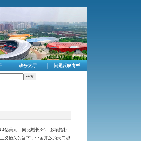
开
政务大厅
问题反映专栏
4.4亿美元，同比增长3%，多项指标
主义抬头的当下，中国开放的大门越