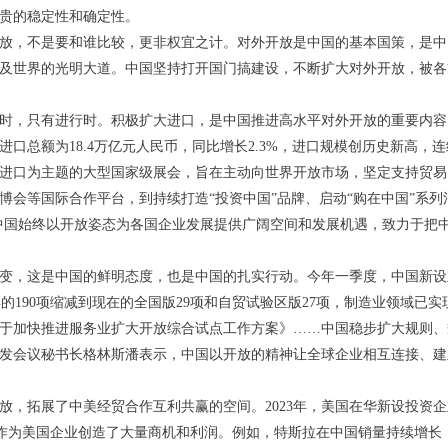
贵的稳定性和确定性。
放，不是要和谁比较，更非权宜之计。对外开放是中国的基本国策，是中
及世界的光明大道。中国坚持打开国门搞建设，不断扩大对外开放，被各
时，只有进行时。积极扩大进口，是中国推进高水平对外开放的重要内容
国进口总额为18.4万亿元人民币，同比增长2.3%，进口规模创历史新高，
进口为主题的大型国家级展会，旨在主动向世界开放市场，坚定支持贸易
博会等国际合作平台，到持续打造“投资中国”品牌、启动“购在中国”系
，中国始终以开放姿态为各国企业发展提供广阔空间和发展机遇，致力于把
变，这是中国的鲜明态度，也是中国的扎实行动。今年一季度，中国新设立
早的190项缩减到现在的全国版29项和自贸试验区版27项，制造业领域已
于加快推进服务业扩大开放综合试点工作方案》……中国稳步扩大规则、
发会议秘书长格林斯潘表示，中国以开放的精神让全球企业相互连接、建
，拓展了中美经贸合作互利共赢的空间。2023年，美国在华新设投资企业1
合作为美国企业创造了大量商机和利润。例如，特斯拉在中国销量持续增长，20