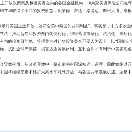
方自主开放政策惠及包括美资在内的各国金融机构，10余家美资保险公司在
均在华取得了不菲的投资收益，贝莱德、富达、路博迈、摩根大通、摩根
市场对美国企业开放，这符合美中两国的共同利益”。事实是，中方多次
立法，推动贸易和投资自由化便利化，积极营造市场化、法治化、国际化
有为的投资目的地。希望美方对赴华投资美企不要人为设卡，以“国家安全
施，扰乱全球产供链，损害多边贸易体制。互利合作才有利于中美实现各
。
会导致落后。从改革开放中一路走来的中国深知这一道理，因此始终以开
中国将继续坚定不移扩大高水平对外开放，与各国共享发展机遇。这是中