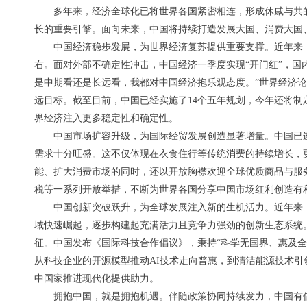
多年来，经济全球化已将世界各国紧密相连，形成休戚与共
长的重要引擎。面向未来，中国将持续打造发展大国、消费大国
中国经济稳步发展，为世界经济复苏提供重要支撑。近年来
右。面对外部不确定性冲击，中国经济一季度实现“开门红”，国
是中期看还是长远看，我都对中国经济抱乐观态度。”世界经济
远目标。截至目前，中国已经实施了14个五年规划，今年还将制
界经济注入更多稳定性和确定性。
中国市场扩容升级，为国际经贸发展创造显著增量。中国已
需求十分旺盛。这不仅体现在衣食住行等传统消费的持续增长，
能、扩大消费市场的同时，还以开放胸襟欢迎全球优质商品与服务
税等一系列开放举措，不断为世界各国分享中国市场红利创造有
中国创新突破跃升，为全球发展注入新的生机活力。近年来
域快速崛起，逐步构建起充满活力且竞争力强劲的创新生态系统。
征。中国发布《国际科技合作倡议》，秉持“科学无国界、惠及
从科技企业的开源模型推动AI技术走向普惠，到清洁能源技术
中国家推进现代化提供助力。
拥抱中国，就是拥抱机遇。伴随政策协同持续发力，中国有