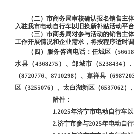
（二）市商务局审核确认报名销售主
入驻我市电动自行车以旧换新补贴活动平
（三）市商务局对参与活动的销售主
工作开展情况和企业需求，将按程序适时
（四）
服务咨询电话：任城区（
566
1
水县（
4368275
）、邹城市（
5238434
）
（
8720776
、
8710298
）、
嘉祥县
（
698720
区
（
32
55076
）、
太白湖新区（
6537062
）
附件：
1.
202
5
年
济宁市
电动自行车以
2.
济宁市参与
2025
年电动自行