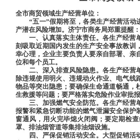
全市商贸领域生产经营单位
：
“五一”假期将至，各类生产经营活动
产潜在
风险
增加
。
济宁市
商务局
郑重
提醒
一、认真落实主体责任。
各生产经营
刻吸取近期国内发生的生产安全事故教训
幸心理，企业主要负责人要亲自部署、亲
位和每个员工。
二、深入排查风险隐患。
各生产经营
除违规使用明火、违规动火作业、电气线
物品等突出隐患；要确保生命通道畅通，
生救援等问题；要严格落实危险作业审批
三、加强燃气安全防范。
各生产经营
报警和紧急切断功能的燃气泄漏安全保护
窗通风，用火完毕熄火闭阀；要定期检查
罩、排油烟管道等集排油烟设施。
四、严保促销活动安全。
大型促销活