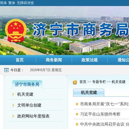
简体
繁体
无障碍浏览
首页
商务新闻
政策法规
通知
今日是：
2026年8月7日 星期五
首页
>>
专题专栏
>>
机关党建
济宁市商务局
机关党建
机关党建
市商务局开展“庆七一”系
文明单位创建
习近平在山东德州考察
政府网站年度报表
中共中央政治局召开会议 分